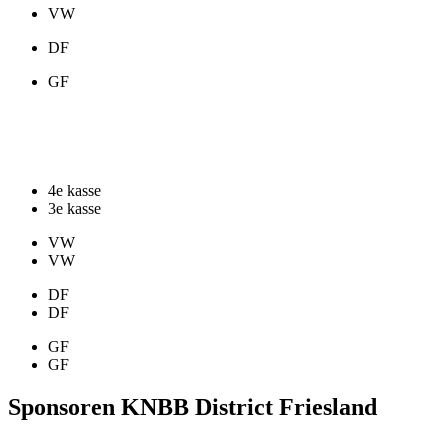
Kader 38/2
4e kasse
3e kasse
VW
VW
DF
DF
GF
GF
Sponsoren KNBB District Friesland