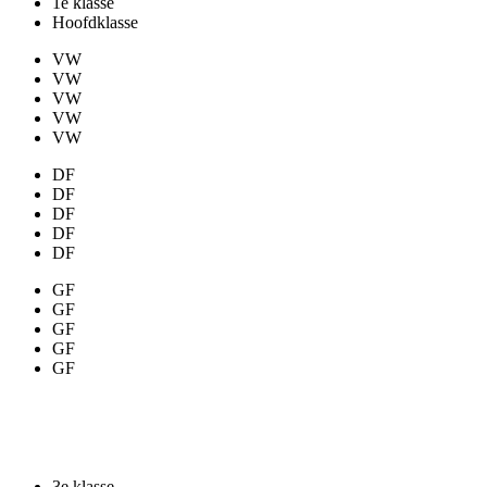
VW
VW
VW
DF
DF
DF
DF
DF
GF
GF
GF
GF
GF
Bandstoten
3e klasse
2e klasse
1e klasse
Hoofdklasse