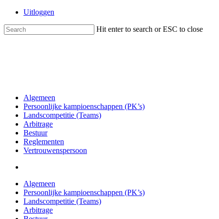
Skip
Uitloggen
to
main
Hit enter to search or ESC to close
content
Close
Search
search
Menu
Algemeen
Persoonlijke kampioenschappen (PK’s)
Landscompetitie (Teams)
Arbitrage
Bestuur
Reglementen
Vertrouwenspersoon
search
Algemeen
Persoonlijke kampioenschappen (PK’s)
Landscompetitie (Teams)
Arbitrage
Bestuur
Reglementen
Vertrouwenspersoon
Home
/