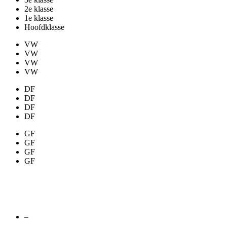
VW
VW
VW
VW
DF
DF
DF
DF
GF
GF
GF
GF
Gemengd kader
–
VW
DF
GF