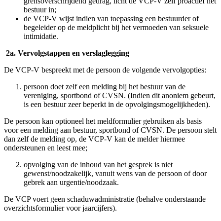
stimuleert de VCP-V de basiseisen sociale veiligheid (‘de 4
V’s’);
adviseert de VCP-V het bestuur over voorlichting, screening
(VOG), binding niet-leden (VOT) en andere geldende
reglementen en gedragscodes in de sport voor sporters,
begeleiders, trainer-coaches en (eventueel) opdrachtnemers en
zzp’ers die voor de vereniging werken.
Vertrouwelijkheid
In de gesprekken met de VCP-V wordt zorgvuldig omgegaan met
informatie. De gesprekken zijn in principe vertrouwelijk. Met
vertrouwelijk wordt bedoeld: ‘onder geheimhouding van de
gedeelde informatie, waarbij geheimhouding alleen doorbroken kan
worden vanwege een conflict van plichten of in uiterste
gewetensnood’. Dit betekent dat de VCP-V vooraf nooit anonimiteit
of geheimhouding kan garanderen en zal informatie herleidbaar met
derden moeten kunnen delen indien er sprake is van:
spoedeisende situaties die vereisen dat de politie direct gebeld
moet worden of medische hulp benodigd is;
als de persoon zelf in gevaar verkeert en niet kan/durft te
handelen voor de eigen veiligheid;
het niet-opheffen van de vertrouwelijkheid voor derden
schade of gevaar kan opleveren en dit kan worden
voorkomen;