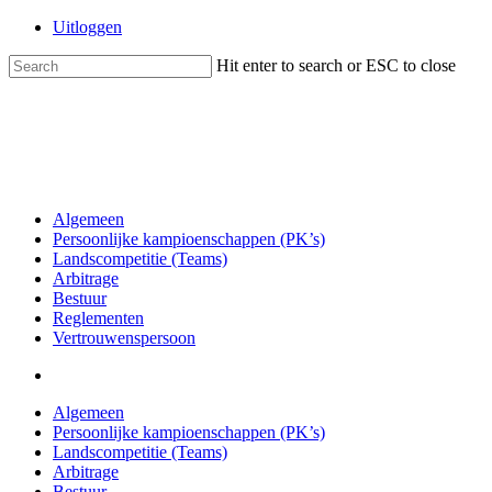
Skip
Uitloggen
to
main
Hit enter to search or ESC to close
content
Close
Search
search
Menu
Algemeen
Persoonlijke kampioenschappen (PK’s)
Landscompetitie (Teams)
Arbitrage
Bestuur
Reglementen
Vertrouwenspersoon
search
Algemeen
Persoonlijke kampioenschappen (PK’s)
Landscompetitie (Teams)
Arbitrage
Bestuur
Reglementen
Vertrouwenspersoon
Home
/