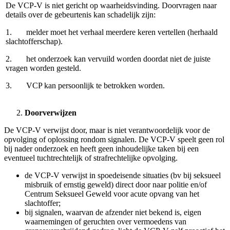
De VCP voert geen schaduwadministratie (behalve onderstaande
overzichtsformulier voor jaarcijfers).
De VCP-V rapporteert jaarlijks geanonimiseerd aan het bestuur over
het aantal gesprekken dat gevoerd is, en over algemene trends,
ontwikkelingen en mogelijke risico’s binnen de vereniging en stelt
indien en waar mogelijk verbeteringen voor. De VCP-V kan
hiervoor het overzichtsformulier gebruiken.
Preventie
De VCP-V werkt in afstemming met de bestuurder met de
portefeuille sociale veiligheid aan continue preventie op de
vereniging door middel van preventief beleid, het organiseren van
bijeenkomsten over sociale veiligheid, het agenderen van het thema,
kennisdeling en leden actief te informeren over de VCP-V rol.
Daarnaast:
draagt de VCP-V bij aan regelmatige communicatie over
sociale veiligheid binnen de vereniging, waaronder het
stimuleren van een open dialoog;
adviseert de VCP-V het bestuur t.a.v. ontwikkeling en
borging van het beleid op het gebied van sociale veiligheid;