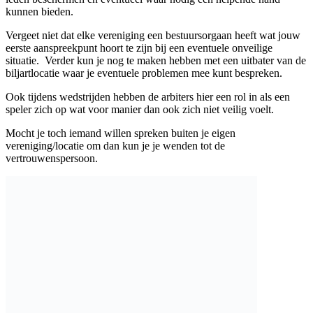
Jeroen Bos
Vertrouwenspersoon
Tel: 0652072212 / jeroen.bos1989@gmail.com
Direct mailen
Functieprofiel en werkwijze