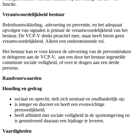
inhoudt en kan dat uitdragen;
heeft de door NOC*NSF aangeboden opleiding voor VCP-V
gevolgd en onderhoudt kennis en kunde door deel te nemen
aan terugkomdagen, bijscholing, intervisie, webinars en
andere trainingen en zich proactief te verdiepen in thema’s
rondom sociale veiligheid;
is op de hoogte van de meld-, doorverwijs- en
ondersteuningsmogelijkheden en preventieve mogelijkheden
in de sport;
is bekend met de basisprincipes van het sporttuchtrecht;
heeft kennis van de interne organisatiestructuur en cultuur van
de vereniging;
kent de verschillen in rollen en verantwoordelijkheid van een
VCP-V, de IM en de overige medewerkers bij de sportbond
die zich bezig houden met integriteit, een formele
vertrouwenspersoon (VP) en de casemanagers (CM) bij het
CVSN.
Opleiding
VCP-V opleiding
(
https://sportopleidingen.nl/opleidingen/1069-
vertrouwenscontactpersoon
)
Terugkomdag voor VCP-V
(
https://sportopleidingen.nl/opleidingen/1068-terugkomdag-