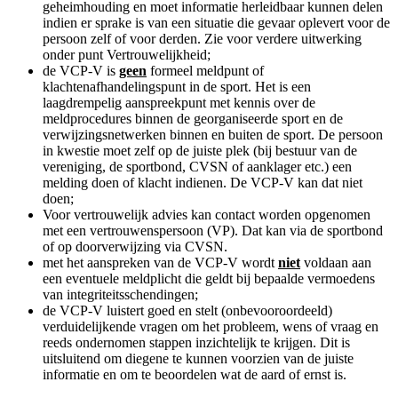
Centrum Seksueel Geweld voor acute opvang van het
slachtoffer;
bij signalen, waarvan de afzender niet bekend is, eigen
waarnemingen of geruchten over vermoedens van
grensoverschrijdend gedrag, licht de VCP-V zelf proactief het
bestuur in;
de VCP-V wijst indien van toepassing een bestuurder of
begeleider op de meldplicht bij het vermoeden van seksuele
intimidatie.
2a. Vervolgstappen en verslaglegging
De VCP-V bespreekt met de persoon de volgende vervolgopties:
persoon doet zelf een melding bij het bestuur van de
vereniging, sportbond of CVSN. (Indien dit anoniem gebeurt,
is een bestuur zeer beperkt in de opvolgingsmogelijkheden).
De persoon kan optioneel het meldformulier gebruiken als basis
voor een melding aan bestuur, sportbond of CVSN. De persoon stelt
dan zelf de melding op, de VCP-V kan de melder hiermee
ondersteunen en leest mee;
opvolging van de inhoud van het gesprek is niet
gewenst/noodzakelijk, vanuit wens van de persoon of door
gebrek aan urgentie/noodzaak.