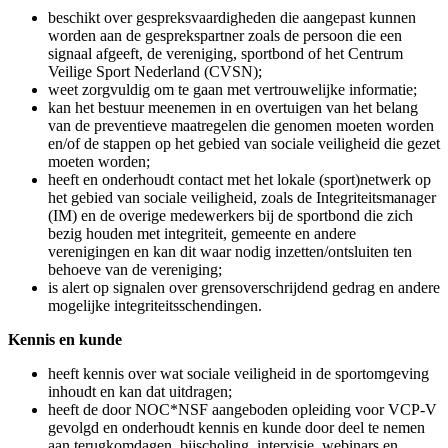
vertrouwenscontactpersoon
)
WERKWIJZE
Eerste opvang/aanspreekpunt
De VCP-V verzorgt de eerste opvang bij signalen betreffende
vermeend grensoverschrijdend gedrag en andere
integriteitsschendingen op de vereniging voor zowel slachtoffers,
beschuldigden als overige betrokkenen. Het kan gaan om een
verhaal over diegene zelf of over een derde.
de VCP-V gaat zorgvuldig om met de informatie uit de
gesprekken (zie voor uitleg onder punt Vertrouwelijkheid) en
heeft kennis van de meldprocedures binnen de georganiseerde
sport en de verwijzingsnetwerken binnen en buiten de sport;
de VCP-V kan bij vragen of twijfels over doorverwijzing
over een signaal op hoofdlijnen anoniem sparren met het
meldpunt van de sportbond of CVSN en om advies vragen;
Daarbij geldt dat:
de sportbond een meldpunt is dat werkt vanuit hun
verantwoordelijkheid voor het belang van de leden. De
sportbond kan geen vertrouwelijkheid garanderen;
het CVSN een meldpunt is dat werkt vanuit het
maatschappelijk belang voor een veilige sport. CVSN kan