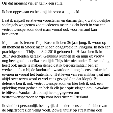
Laten we met zijn allen hopen dat er weinig tot nooit gebruik
gemaakt hoeft te worden van de vertrouwenspersoon, maar we
willen alle leden van District Friesland laten weten dat wij onze
leden beschermen en eventueel waar nodig een helpende hand
kunnen bieden.
Vergeet niet dat elke vereniging een bestuursorgaan heeft wat jouw
eerste aanspreekpunt hoort te zijn bij een eventuele onveilige
situatie. Verder kun je nog te maken hebben met een uitbater van de
biljartlocatie waar je eventuele problemen mee kunt bespreken.
Ook tijdens wedstrijden hebben de arbiters hier een rol in als een
speler zich op wat voor manier dan ook zich niet veilig voelt.
Mocht je toch iemand willen spreken buiten je eigen
vereniging/locatie om dan kun je je wenden tot de
vertrouwenspersoon.