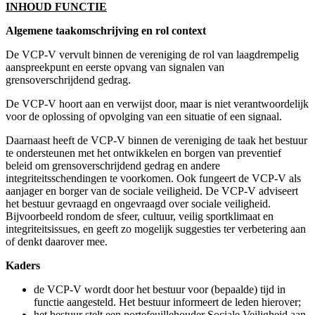
een beroepsgroep met eigen beroepscodes, zoals een arts of
politieagent, dient door het bestuur een gesprek gevoerd te worden
met de betrokken VCP-V, over de wenselijkheid en het mogelijke
belangenconflict wat kan ontstaan bij uitvoering van de VCP-
functie.
Verantwoordelijkheid bestuur
Beleidsontwikkeling, -uitvoering en preventie, en het adequaat
opvolgen van signalen is primair de verantwoordelijkheid van het
bestuur. De VCP-V denkt proactief mee, maar heeft hierin geen
verantwoordelijkheid. Alleen een ondersteunende rol.
Het bestuur kan er voor kiezen de uitvoering van de preventietaken
te delegeren aan de VCP-V, aan een door het bestuur ingestelde
commissie sociale veiligheid, of over te dragen aan een derde
persoon.
Randvoorwaarden
Houding en gedrag
sociaal en oprecht; stelt zich neutraal en onafhankelijk op;
is integer en discreet en heeft een evenwichtige
persoonlijkheid;