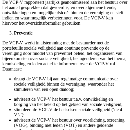
vanwege de Nederlandse wet die in bepaalde gevallen
verplicht aangifte te doen, indien de persoon kennis draagt
van een ernstig strafbare feit, zoals bijvoorbeeld misdrijven
tegen het leven gericht, verkrachting of mensenroof;
als de VCP-V hoge psychische druk ervaart door conflict van
plichten of in uiterste gewetensnood geraakt door het hebben
van wetenschap;
In deze situaties kan de VCP-V wél besluiten deze
vertrouwelijkheid op te heffen. In dat geval geldt het volgende:
voor de zorgvuldigheid dient te allen tijde consultatie, op
hoofdlijnen en anoniem, met het meldpunt van de sportbond
of CVSN te hebben plaatsgevonden voordat VCP-V het
besluit neemt de vertrouwelijkheid op te heffen. Uitzondering
hierop zijn noodgevallen, waar direct actie op genomen moet
worden (bv. direct levensgevaar);
de VCP-V, mogelijk in samenwerking met het meldpunt van
de sportbond, legt de persoon uit waarom de
vertrouwelijkheid opgeheven moet worden en wat de
mogelijke gevolgen zijn. Aan de persoon wordt ter
overweging gegeven om te (her)overwegen zelf een melding
te doen. Waar nodig wordt verwezen naar relevante
hulpverlening.