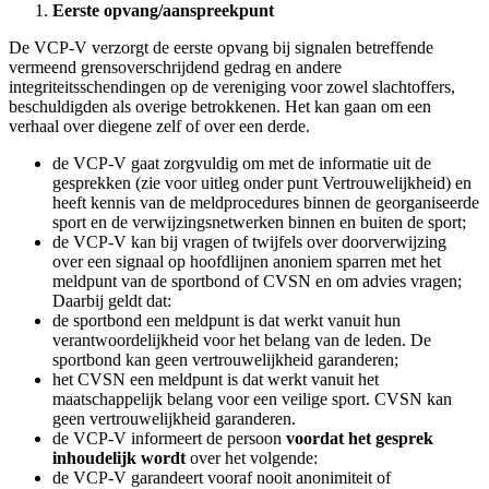
reeds ondernomen stappen inzichtelijk te krijgen. Dit is
uitsluitend om diegene te kunnen voorzien van de juiste
informatie en om te beoordelen wat de aard of ernst is.
De VCP-V is niet gericht op waarheidsvinding. Doorvragen naar
details over de gebeurtenis kan schadelijk zijn:
1. melder moet het verhaal meerdere keren vertellen (herhaald
slachtofferschap).
2. het onderzoek kan vervuild worden doordat niet de juiste
vragen worden gesteld.
3. VCP kan persoonlijk te betrokken worden.
Doorverwijzen
De VCP-V verwijst door, maar is niet verantwoordelijk voor de
opvolging of oplossing rondom signalen. De VCP-V speelt geen rol
bij nader onderzoek en heeft geen inhoudelijke taken bij een
eventueel tuchtrechtelijk of strafrechtelijke opvolging.
de VCP-V verwijst in spoedeisende situaties (bv bij seksueel
misbruik of ernstig geweld) direct door naar politie en/of