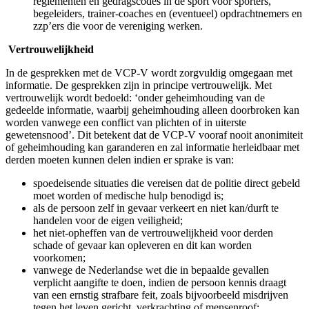
Sponsoren KNBB District Friesland
facebook
© 2026 KNBB District Friesland. •
Privacy verklaring