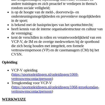
geen vertrouwelijkheid garanderen.
de VCP-V informeert de persoon
voordat het gesprek
inhoudelijk wordt
over het volgende:
de VCP-V garandeert vooraf nooit anonimiteit of
geheimhouding en moet informatie herleidbaar kunnen delen
indien er sprake is van een situatie die gevaar oplevert voor de
persoon zelf of voor derden. Zie voor verdere uitwerking
onder punt Vertrouwelijkheid;
de VCP-V is
geen
formeel meldpunt of
klachtenafhandelingspunt in de sport. Het is een
laagdrempelig aanspreekpunt met kennis over de
meldprocedures binnen de georganiseerde sport en de
verwijzingsnetwerken binnen en buiten de sport. De persoon
in kwestie moet zelf op de juiste plek (bij bestuur van de
vereniging, de sportbond, CVSN of aanklager etc.) een
melding doen of klacht indienen. De VCP-V kan dat niet
doen;
Voor vertrouwelijk advies kan contact worden opgenomen
met een vertrouwenspersoon (VP). Dat kan via de sportbond
of op doorverwijzing via CVSN.
met het aanspreken van de VCP-V wordt
niet
voldaan aan
een eventuele meldplicht die geldt bij bepaalde vermoedens
van integriteitsschendingen;
de VCP-V luistert goed en stelt (onbevooroordeeld)
verduidelijkende vragen om het probleem, wens of vraag en