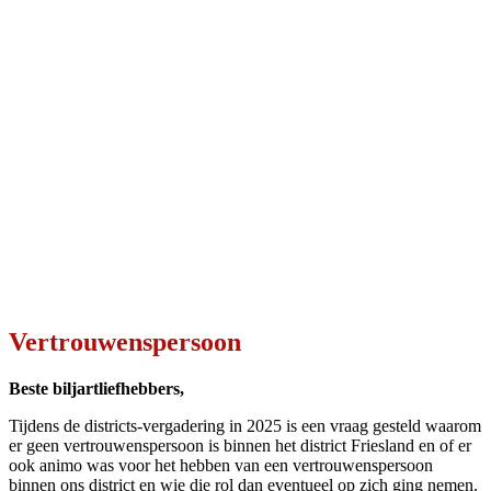
vertrouwenspersoon te zijn voor heel district Friesland.
Ik vind het persoonlijk belangrijk dat ieder mens en liefhebber van
de biljartsport zich veilig voelt. Zowel thuis/ op straat maar ook
vooral tijdens het biljarten!
Verder ben ik natuurlijk een liefhebber van biljarten en dan gericht
op het spelsoort driebanden. Ik zit nu ook zo’n 8 jaar in het bestuur
van onze vereniging DBC Sneek en mijn passie voor het biljartspel
is nog lang niet uitgeblust.
De vertrouwenspersoon:
De hoofdtaak van een vertrouwenspersoon ligt in de opvang,
advisering, ondersteuning en begeleiding van leden van District
Friesland.
Leden die ongewenste omgangsvormen tijdens het biljarten ervaren
zoals discriminatie, seksuele intimidatie, agressie en geweld en
pesten. Als vertrouwenspersoon bied ik in vertrouwen een luisterend
oor. Waar nodig denk ik mee over mogelijke oplossingen, zoals het
aangaan van een gesprek, een klachtenprocedure, of een
doorverwijzing naar andere hulpverleners, zoals de huisarts,
bedrijfsarts of maatschappelijk werk. Dit kan bijvoorbeeld nodig zijn
wanneer intimidatie leidt tot psychische of lichamelijke klachten.