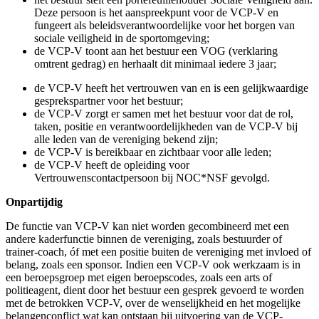
heeft affiniteit met sociale veiligheid in de sportomgeving en
is gemotiveerd daaraan een bijdrage te leveren.
Vaardigheden
beschikt over gespreksvaardigheden die aangepast kunnen
worden aan de gesprekspartner zoals de persoon die een
signaal afgeeft, de vereniging, sportbond of het Centrum
Veilige Sport Nederland (CVSN);
weet zorgvuldig om te gaan met vertrouwelijke informatie;
kan het bestuur meenemen in en overtuigen van het belang
van de preventieve maatregelen die genomen moeten worden
en/of de stappen op het gebied van sociale veiligheid die gezet
moeten worden;
heeft en onderhoudt contact met het lokale (sport)netwerk op
het gebied van sociale veiligheid, zoals de Integriteitsmanager
(IM) en de overige medewerkers bij de sportbond die zich
bezig houden met integriteit, gemeente en andere
verenigingen en kan dit waar nodig inzetten/ontsluiten ten
behoeve van de vereniging;
is alert op signalen over grensoverschrijdend gedrag en andere
mogelijke integriteitsschendingen.
Kennis en kunde
heeft kennis over wat sociale veiligheid in de sportomgeving