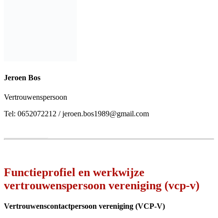
Kaders
de VCP-V wordt door het bestuur voor (bepaalde) tijd in
functie aangesteld. Het bestuur informeert de leden hierover;
het bestuur stelt een portefeuillehouder Sociale Veiligheid aan.
Deze persoon is het aanspreekpunt voor de VCP-V en
fungeert als beleidsverantwoordelijke voor het borgen van
sociale veiligheid in de sportomgeving;
de VCP-V toont aan het bestuur een VOG (verklaring
omtrent gedrag) en herhaalt dit minimaal iedere 3 jaar;
de VCP-V heeft het vertrouwen van en is een gelijkwaardige
gesprekspartner voor het bestuur;
de VCP-V zorgt er samen met het bestuur voor dat de rol,
taken, positie en verantwoordelijkheden van de VCP-V bij
alle leden van de vereniging bekend zijn;
de VCP-V is bereikbaar en zichtbaar voor alle leden;
de VCP-V heeft de opleiding voor
Vertrouwenscontactpersoon bij NOC*NSF gevolgd.
Onpartijdig
De functie van VCP-V kan niet worden gecombineerd met een
andere kaderfunctie binnen de vereniging, zoals bestuurder of
trainer-coach, óf met een positie buiten de vereniging met invloed of
belang, zoals een sponsor. Indien een VCP-V ook werkzaam is in